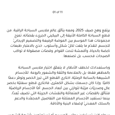
01 of 11
يرتفع وهج صيف 2025، ومعه يتألّق عالم ملابس السباحة الراقية. من
قطع السباحة الكاملة الأنيقة إلى البيكيني الجريء بقصّاته، تمزج
مجموعات هذا الموسم بين الموضة الرفيعة والتصميم الإيجابيّ
للجسم، لتقدّم ما يلفت لكلّ شكلٍ وأسلوب. خذي بالاعتبار طبعات
نابضة بالحياة، وأقمشة تنحت القوام، وقصّات مصقولة لا تواكب
الصيحات فحسب، بل تصنعها.
وباستعدادك لخطف الأنظار، لا يتعلّق اختيار ملابس السباحة
بالمظهر فقط؛ بل بالملاءمة والثقة والشعور بالروعة. للأجسام
الشبيهة بالساعة الرمليّة، اختاري القطع التي تبرز الخصر وتوفّر دعمًا
كافيًا. وإذا كان جسمك بشكل الكمثرى، فاختاري قطع سفليّة بخصر
عالٍ وصدريّات مزيّنة لتوازني بين أبعاد الجسم. أمّا الأجسام الرياضيّة
فتتألّق بالقصّات غير المتماثلة والنقشات الجريئة التي تضيف بُعدًا،
بينما تستفيد الأجسام الممتلئة من التفاصيل المجعّدة والدعم
بالسلك المعدنيّ لإضفاء البنية والأناقة.
سواء كنت تسترخين بجانب المسبح أو تستمتعين بأشعة الشمس