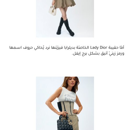
أمّا حقيبة Lady Dior الخاصّة بديلرابا فيزيّنها نرد يُحاكي حروف اسمها
ورمز زينيّ أنيق بشكل برج إيفل.