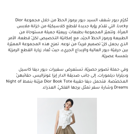
تُكرّم ديور شغف السيد ديور برموز الحظّ من خلال مجموعة Dior
Lucky، التي تقدّم رؤية جديدة لقطع كلاسيكيّة من خزانة ملابس
المرأة. وتتميّز المجموعة بطبعات ربيعيّة جميلة مستوحاة من
الطبيعة ورموز الحظّ الجيّد، مع إمكانيّة التخصيص لكلّ قطعة، الأمر
الذي يجعل كلّ تصميم فريدًا من نوعه. تمزج هذه المجموعة المميّزة
بين حرفيّة ديور العالية والإبداع الجريء، حيث تُعاد زيارة القطع الرمزيّة
بلمسة عصريّة.
وفي حملة تصوير حصريّة، تستعرض سفيرات ديور ديفا كاسيل
وديلرابا ديلمورات، إلى جانب صديقة الدار إيزا غونزاليس، حقائبهنّ
المخصّصة. فتحمل ديفا حقيبة Dior Book Tote مزيّنة بنمط Night of
Dreams وشارة سفر تمثّل برجها الفلكيّ، العذراء.