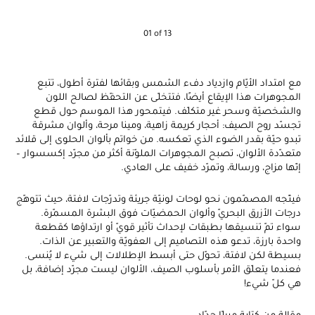
01 of 13
مع امتداد الأيّام وازدياد دفء الشمس وبقائها لفترة أطول، تتبع
المجوهرات هذا الإيقاع أيضًا، فتتخلّى عن التحفّظ لصالح اللون
والشخصيّة وسحر غير متكلّف. فيتمحور هذا الموسم حول قطع
تجسّد روح الصيف: أحجار كريمة زاهية، ومينا مرحة، وألوان مشرقة
تبدو حيّة بقدر الضوء الذي تعكسه. من خواتم بألوان الحلوى إلى قلائد
متعدّدة الألوان، تصبح المجوهرات الملوّنة أكثر من مجرّد إكسسوار –
إنّها مزاج، ورسالة، وتمرّد خفيف على العادي.
فيتّجه المصمّمون نحو لوحات لونيّة جريئة وتدرّجات لافتة، حيث تتوهّج
درجات الأزرق البحريّ وألوان الحمضيّات فوق البشرة المسمّرة.
سواء تمّ تنسيقها بطبقات لإحداث تأثير قويّ أو ارتداؤها كقطعة
واحدة بارزة، تدعو هذه التصاميم إلى العفويّة والتعبير عن الذات.
بسيطة لكن لافتة، تحوّل حتى أبسط الإطلالات إلى شيء لا يُنسى.
فعندما يتعلّق الأمر بأسلوب الصيف، الألوان ليست مجرّد إضافة، بل
هي كلّ شيء!
مقالة من كتابة ميرلّا حدّاد