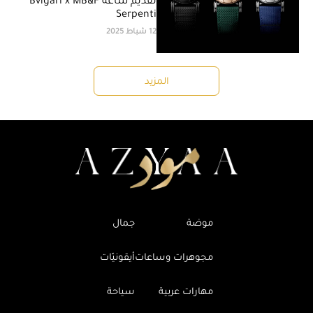
تقديم ساعة Bvlgari x MB&F
Serpenti
12 شباط 2025
المزيد
موضة
جمال
مجوهرات وساعات
أيقونيّات
مهارات عربية
سياحة