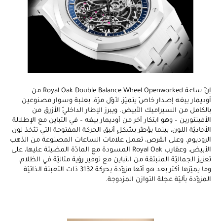
إنّ ساعة Royal Oak Double Balance Wheel Openworked من
أوديمار بيغه إصدار خاصّ يتميّز، لأوّل مرّة، بعلبة وسوار مصنوعين
بالكامل من السيراميك الأبيض. ويبرز الإطار الداخليّ الأزرق من
الأفينتورين – وهو ابتكار آخر من أوديمار بيغه – في التباين مع الإطلالة
الأحاديّة اللون، بينما يؤطّر بشكلٍ أنيق الحركة المفتوحة التي تتّخذ لون
الروديوم. وعلى القرص، تعمل علامات الساعات المصنوعة من الذهب
الأبيض، وعقارب Royal Oak المسودة مع المادّة المضيئة عليها، على
تعزيز الجماليّة المنبثقة من التباين مع توفير رؤية مثاليّة في الظلام.
وما يميّزها أكثر بعد هو أنّها مزوّدة بحركة 3132 ذات التعبئة الذاتيّة
المزوّدة بآليّة عجلة التوازن المزدوجة.