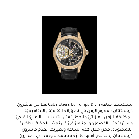
تستكشف ساعة Les Cabinotiers Le Temps Divin من فاشرون
كونستنتان مفهوم الزمن في تصوّراته الثقافيّة والمفاهيميّة
المختلفة: الزمن الفيزيائيّ والخطيّ مثل التسلسل الزمنيّ؛ الفلكيّ
والدائريّ مثل الفصول؛ والمتافيزيقيّ في تمدّد اللحظة الحاضرة
اللامحدودة. فمن خلال هذه الساعة ونظيرتها، تقدّم فاشرون
كونستنتان رحلة نحو آفاق ثقافيّة مختلفة، تتجسّد في إصدارين