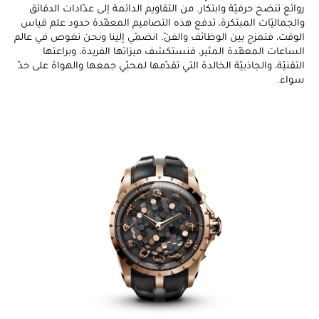
روائع تنضح حرفيّة وابتكار. من التقاويم الدائمة إلى عدّادات الدقائق
والجماليّات المبتكرة، تدفع هذه التصاميم المعقّدة حدود علم قياس
الوقت، فتمزج بين الوظائف والفنّ. انضمّي إلينا ونحن نغوص في عالم
الساعات المعقّدة المثير، فنستكشف ميزاتها الفريدة، وبراعتها
التقنيّة، والجاذبيّة الخالدة التي تقدّمها لمحبّي جمعها والهواة على حدّ
سواء.