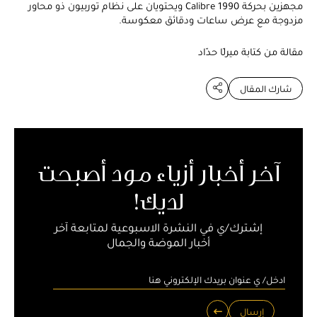
مجهزين بحركة Calibre 1990 ويحتويان على نظام توربيون ذو محاور
مزدوجة مع عرض ساعات ودقائق معكوسة.
مقالة من كتابة ميرلّا حدّاد
شارك المقال
آخر أخبار أزياء مود أصبحت
لديك!
إشترك/ي في النشرة الاسبوعية لمتابعة آخر
أخبار الموضة والجمال
إرسال