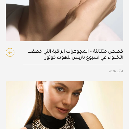
قصص متلألئة – المجوهرات الراقية التي خطفت
الأضواء في أسبوع باريس للهوت كوتور
4 آب 2026