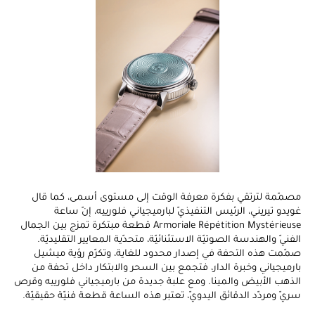
مصمّمة لترتقي بفكرة معرفة الوقت إلى مستوى أسمى، كما قال
غويدو تيريني، الرئيس التنفيذيّ لبارميجياني فلورييه، إنّ ساعة
Armoriale Répétition Mystérieuse قطعة مبتكرة تمزج بين الجمال
الفنيّ والهندسة الصوتيّة الاستثنائيّة، متحدّية المعايير التقليديّة.
صمّمت هذه التحفة في إصدار محدود للغاية، وتكرّم رؤية ميشيل
بارميجياني وخبرة الدار، فتجمع بين السحر والابتكار داخل تحفة من
الذهب الأبيض والمينا. ومع علبة جديدة من بارميجياني فلورييه وقرص
سريّ ومردّد الدقائق اليدويّ، تعتبر هذه الساعة قطعة فنيّة حقيقيّة.