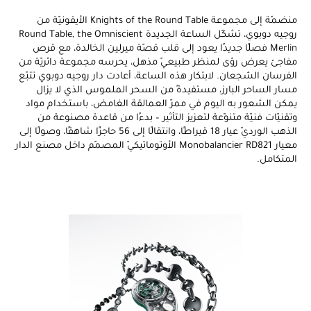
منضمّة إلى مجموعة Knights of the Round Table الأيقونيّة من
روجيه دوبوي، تشكّل الساعة الجديدة Round Table, the Omniscient
Merlin فصلًا جديدًا يعود إلى قلب قصّة ميرلين الخالدة، مع قرص
مفاجئ يعرض رؤى لمنظر طبيعيّ مذهل، يحرسه مجموعة دائريّة من
الفرسان الشجعان. لابتكار هذه الساعة، أعادت دار روجيه دوبوي تتبّع
مسار الساحر البارز، مستفيدةً من السحر الملموس الذي لا يزال
يمكن الشعور به اليوم في ممرّ العمالقة الغامض، باستخدام مواد
وتقنيّات فنيّة متنوّعة لتعزيز التأثير – بدءًا من قاعدة مصنوعة من
الذهب الورديّ عيار 18 قيراطًا، وانتقالًا إلى 56 حاجزًا شاهقًا، وصولًا إلى
معيار Monobalancier RD821 الأوتوماتيكيّ المصمّم داخل مصنع الدار
المتكامل.