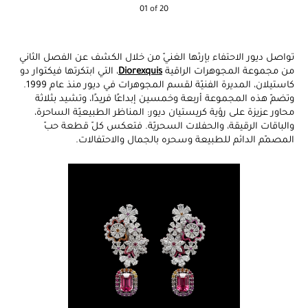
01 of 20
تواصل ديور الاحتفاء بإرثها الغنيّ من خلال الكشف عن الفصل الثاني
من مجموعة المجوهرات الراقية
Diorexquis
، التي ابتكرتها فيكتوار دو
كاستيلان، المديرة الفنيّة لقسم المجوهرات في ديور منذ عام 1999.
وتضمّ هذه المجموعة أربعة وخمسين إبداعًا فريدًا، وتشيد بثلاثة
محاور عزيزة على رؤية كريستيان ديور: المناظر الطبيعيّة الساحرة،
والباقات الرقيقة، والحفلات السحريّة. فتعكس كلّ قطعة حبّ
المصمّم الدائم للطبيعة وسحره بالجمال والاحتفالات.