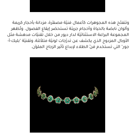
وتتفتّح هذه المجوهرات كأعمال فنيّة مصغّرة، مزدانة بأحجار كريمة
وألوان نابضة بالحياة وأحجام جريئة تستحضر إيقاع الفصول. وتُظهر
المجموعة البراعة الاستثنائيّة لدار ديور من خلال تقنيّات مدهشة مثل
الأوبال المزدوج الذي يكشف عن تدرّجات لونيّة متلألئة، وتقنيّة "بليك-آ-
جور" التي تستخدم فنّ الطلاء لإبداع تأثير الزجاج الملوّن.