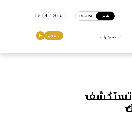
عربي
ENGLISH
تسجل
إكسسوارات
 تستكشف
ك