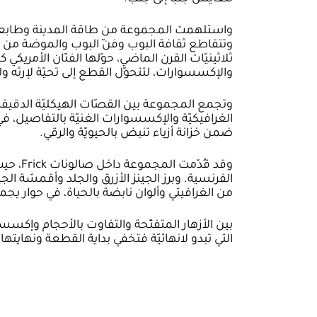
واستلهمت المجموعة من طاقة المدينة وطابعها
وتتقاطع ثقافة البوب وفنّ البوب والموضة من خ
ثلاثينيّات القرن الماضي، حوّلها الفنّان الأمريكي ك
والإكسسوارات، لتتحوّل القطع إلى تحيّة لإرثه ولغ
وتجمع المجموعة بين القصّات الهيكليّة الدقيقة 
الغرافيكيّة والإكسسوارات الغنيّة بالتفاصيل، في 
ضمن خزانة أزياء تنبض بالحيويّة والرقي.
وقد قُد
من الغرافيتي وألوان نابضة بالحياة، في حوار يجمع
بين الأزهار المتفتّحة والتفاوت بالأحجام وإكسسوا
التي تبدو لانهائيّة فتخفي بداية القطعة ونهايته