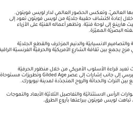
 العالميّ، وتعكس الحضور العالمي لدار لويس فويتون.
لال إعادة اكتشاف حقيبة جلديّة من لويس فويتون تعود إلى
يث هارينغ إلى لوحة فنيّة. وتظهر أعماله الفنيّة على الأزياء
ته البصريّة المميّزة.
والتصاميم الانسيابيّة والدنيم المزخرف والقطع الجلديّة
مزج يجمع بين ثقافة الشارع الأمريكيّة والحرفيّة الفرنسيّة الراقية
ّمت المجموعة داخل صالونات Frick، حيث تعيد قراءة الأسلوب الأمريكي من خلال منظور الحرفيّة
الفرنسية. وبرز الجينز الأزرق والجلد وأقمشة الجيرسي إلى جانب إشارات إلى عصر Gilded Age وتطريزات مستوحاة
 بين التراث والحداثة والروح المتجدّدة لمدينة نيويورك.
رات الرأس الاستثنائيّة والتفاصيل الثلاثيّة الأبعاد والتموجات
ا، تباهت لويس فويتون ببراعتها بأروع الطرق.