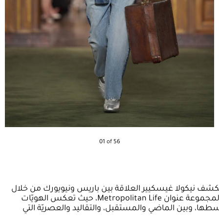
01 of 56
 فويتون، يستكشف نيكولا غيسكيير العلاقة بين باريس ونيويورك من خلال
رؤية تقوم على التباين والتبادل الثقافيّ. وتحمل المجموعة عنوان Metropolitan Life، حيث تعكس الهويّات
وسطها، وبين الماضي والمستقبل، والتقاليد والعصريّة التي