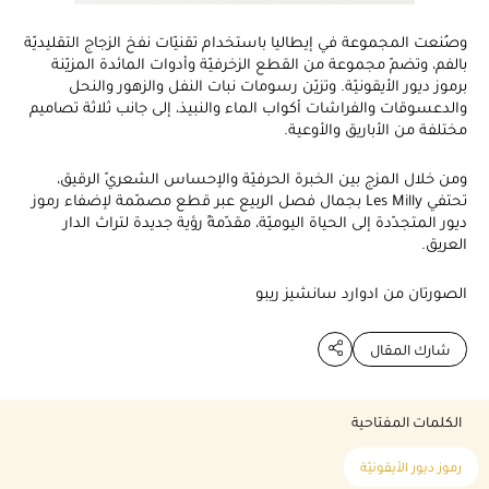
وصُنعت المجموعة في إيطاليا باستخدام تقنيّات نفخ الزجاج التقليديّة
بالفم، وتضمّ مجموعة من القطع الزخرفيّة وأدوات المائدة المزيّنة
برموز ديور الأيقونيّة. وتزيّن رسومات نبات النفل والزهور والنحل
والدعسوقات والفراشات أكواب الماء والنبيذ، إلى جانب ثلاثة تصاميم
مختلفة من الأباريق والأوعية.
ومن خلال المزج بين الخبرة الحرفيّة والإحساس الشعريّ الرقيق،
تحتفي Les Milly بجمال فصل الربيع عبر قطع مصمّمة لإضفاء رموز
ديور المتجدّدة إلى الحياة اليوميّة، مقدّمةً رؤية جديدة لتراث الدار
العريق.
الصورتان من ادوارد سانشيز ريبو
شارك المقال
الكلمات المفتاحية
رموز ديور الأيقونيّة