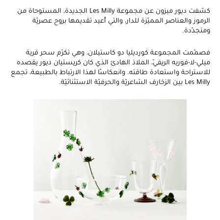
كشفت ديور ميزون عن مجموعة Les Milly الجديدة، المستوحاة من
الرموز والعناصر المميّزة للدار، والتي أُعيد تقديمها بروح عصريّة
ومتجدّدة.
فصمّمت المجموعة كورديليا دو كاستيلان، وهي تكرّم سحر قرية
ميلي-لا-فوريه الريفيّ، الملاذ الهادئ الذي كان كريستيان ديور يقصده
للاستراحة واستعادة طاقته. وانعكاسًا لهذا الارتباط بالطبيعة، تجمع
Les Milly بين الزخارف الشاعريّة والحرفيّة الاستثنائيّة.