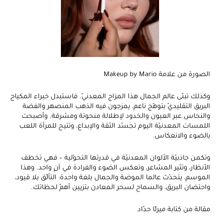
الصورة من علامة Makeup by Mario
وكذلك تبنّى عالم الجمال هذا المزاج المعدنيّ. فاستبدل خبراء المكياج
البريق التقليديّ بتوهّج ناعم، يمزجون فيه الذهب المنصهر والفضة
والنحاس عبر العيون والخدود لإطلالة منحوتة ومشرقة. وأصبحت
اللمسات المعدنيّة اليوم تجسّد الثقة والإبداع، وتتيح للمرأة اللعب
بالضوء والانعكاس.
وتكمن جاذبيّة الألوان المعدنيّة في قدرتها التحوّلية – فهي تخطف
الأنظار، وتثير المشاعر، وتعكس الضوء والفرادة في آنٍ واحد. وهذا
الموسم، يتحدّث عالما الموضة والجمال بلغة واحدة: التألّق بلا قيود،
واحتضان البريق، والسماح لسحر المعادن بتزيين أهمّ لحظاتك.
مقالة من كتابة ميرلّا حدّاد